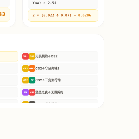
Yaw) × 2.54
43
2
× (
0.022
÷
0.07
) =
0.6286
无畏契约
→
CS2
VAL
CS2
CS2
→
守望先锋2
CS2
OW2
CS2
→
三角洲行动
CS2
DF
堡垒之夜
→
无畏契约
FN
VAL
CS2
→
逃离塔科夫
CS2
EFT
Apex英雄
→
守望先锋2
APX
OW2