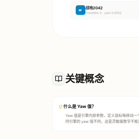
战地2042
BF
Frostbite 3 · yaw 0.0022
关键概念
Q.
什么是 Yaw 值？
Yaw 值是引擎内部参数，定义鼠标每移动一个
同引擎的 yaw 值不同，这是灵敏度数字不