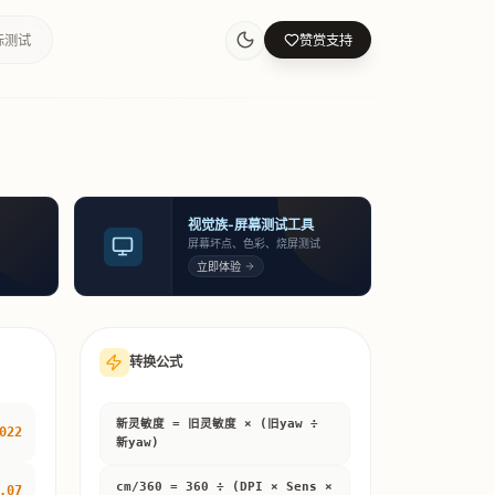
标测试
赞赏支持
视觉族-屏幕测试工具
屏幕坏点、色彩、烧屏测试
立即体验
转换公式
新灵敏度 = 旧灵敏度 × (旧yaw ÷
022
新yaw)
cm/360 = 360 ÷ (DPI × Sens ×
.07