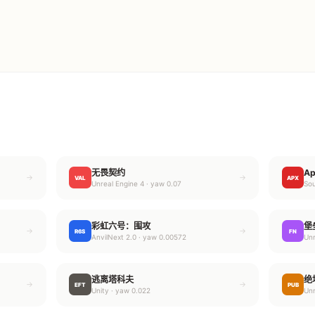
无畏契约
A
→
→
VAL
APX
Unreal Engine 4 · yaw 0.07
Sou
彩虹六号：围攻
堡
→
→
R6S
FN
AnvilNext 2.0 · yaw 0.00572
Unr
逃离塔科夫
绝
→
→
EFT
PUB
Unity · yaw 0.022
Unr