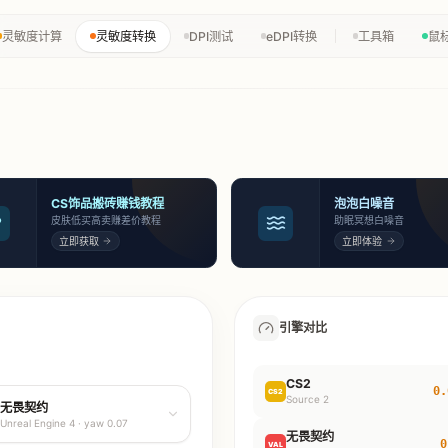
灵敏度计算
灵敏度转换
DPI测试
eDPI转换
工具箱
鼠
CS饰品搬砖赚钱教程
泡泡白噪音
皮肤低买高卖赚差价教程
助眠冥想白噪音
立即获取
立即体验
引擎对比
CS2
0.
CS2
Source 2
无畏契约
Unreal Engine 4
· yaw
0.07
无畏契约
0
VAL