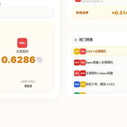
Unreal Engine 4
度
×
0.31
转换倍率
热门转换
VAL
无畏契约
CS2
→
无畏契约
CS2
VAL
0.6286
Apex英雄
→
无畏契约
APX
VAL
无畏契约
→
Apex英雄
VAL
APX
eDPI (VAL)
彩虹六号：围攻
→
CS2
R6S
CS2
503
使命召唤：战争地带
→
CS2
COD
CS2
三角洲行动
→
无畏契约
DF
VAL