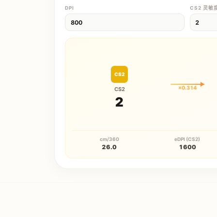
DPI
CS2
灵敏
CS2
×
0.314
CS2
2
cm/360
eDPI (CS2)
26.0
1600