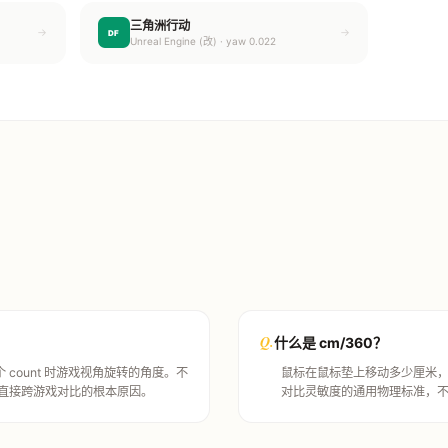
三角洲行动
→
→
DF
Unreal Engine (改) · yaw 0.022
Q.
什么是 cm/360？
 count 时游戏视角旋转的角度。不
鼠标在鼠标垫上移动多少厘米，游
能直接跨游戏对比的根本原因。
对比灵敏度的通用物理标准，