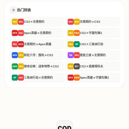
热门转换
CS2
→
无畏契约
无畏契约
→
CS2
CS2
VAL
VAL
CS2
Apex英雄
→
无畏契约
CS2
→
守望先锋2
APX
VAL
CS2
OW2
无畏契约
→
Apex英雄
CS2
→
三角洲行动
VAL
APX
CS2
DF
彩虹六号：围攻
→
CS2
堡垒之夜
→
无畏契约
R6S
CS2
FN
VAL
使命召唤：战争地带
→
CS2
CS2
→
逃离塔科夫
COD
CS2
CS2
EFT
三角洲行动
→
无畏契约
Apex英雄
→
守望先锋2
DF
VAL
APX
OW2
COD