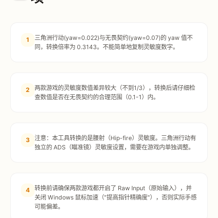
三角洲行动(yaw=0.022)与无畏契约(yaw=0.07)的 yaw 值不
1
同，转换倍率为 0.3143。不能简单地复制灵敏度数字。
两款游戏的灵敏度数值差异较大（不到1/3），转换后请仔细检
2
查数值是否在无畏契约的合理范围（0.1-1）内。
注意：本工具转换的是腰射（Hip-fire）灵敏度。三角洲行动有
3
独立的 ADS（瞄准镜）灵敏度设置，需要在游戏内单独调整。
转换前请确保两款游戏都开启了 Raw Input（原始输入），并
4
关闭 Windows 鼠标加速（"提高指针精确度"），否则实际手感
可能偏差。