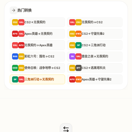
热门转换
CS2
→
无畏契约
无畏契约
→
CS2
CS2
VAL
VAL
CS2
Apex英雄
→
无畏契约
CS2
→
守望先锋2
APX
VAL
CS2
OW2
无畏契约
→
Apex英雄
CS2
→
三角洲行动
VAL
APX
CS2
DF
彩虹六号：围攻
→
CS2
堡垒之夜
→
无畏契约
R6S
CS2
FN
VAL
使命召唤：战争地带
→
CS2
CS2
→
逃离塔科夫
COD
CS2
CS2
EFT
三角洲行动
→
无畏契约
Apex英雄
→
守望先锋2
DF
VAL
APX
OW2