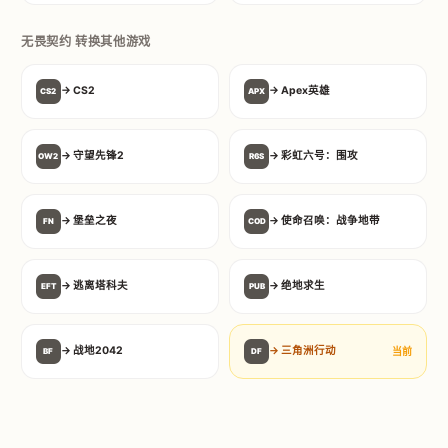
无畏契约 转换其他游戏
→ CS2
→ Apex英雄
CS2
APX
→ 守望先锋2
→ 彩虹六号：围攻
OW2
R6S
→ 堡垒之夜
→ 使命召唤：战争地带
FN
COD
→ 逃离塔科夫
→ 绝地求生
EFT
PUB
→ 战地2042
→ 三角洲行动
当前
BF
DF