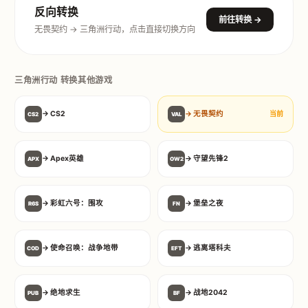
反向转换
前往转换 →
无畏契约 → 三角洲行动，点击直接切换方向
三角洲行动 转换其他游戏
→ CS2
→ 无畏契约
当前
CS2
VAL
→ Apex英雄
→ 守望先锋2
APX
OW2
→ 彩虹六号：围攻
→ 堡垒之夜
R6S
FN
→ 使命召唤：战争地带
→ 逃离塔科夫
COD
EFT
→ 绝地求生
→ 战地2042
PUB
BF