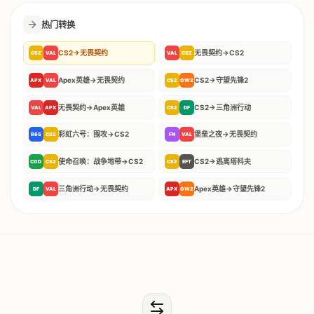
热门转换
CS2
→
无畏契约
无畏契约
→
CS2
CS2
VAL
VAL
CS2
Apex英雄
→
无畏契约
CS2
→
守望先锋2
APX
VAL
CS2
OW2
无畏契约
→
Apex英雄
CS2
→
三角洲行动
VAL
APX
CS2
DF
彩虹六号：围攻
→
CS2
堡垒之夜
→
无畏契约
R6S
CS2
FN
VAL
使命召唤：战争地带
→
CS2
CS2
→
逃离塔科夫
COD
CS2
CS2
EFT
三角洲行动
→
无畏契约
Apex英雄
→
守望先锋2
DF
VAL
APX
OW2