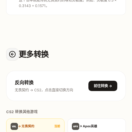
这个倍率就能得到无畏契约的等效灵敏度。例如：灵敏度 0.5 ×
0.3143 = 0.1571。
更多转换
反向转换
前往转换 →
无畏契约 → CS2，点击直接切换方向
CS2 转换其他游戏
→ 无畏契约
→ Apex英雄
当前
VAL
APX