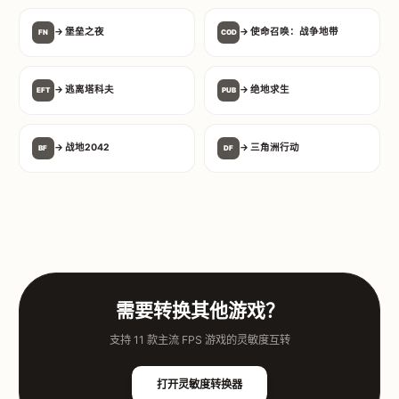
→ 堡垒之夜
→ 使命召唤：战争地带
FN
COD
→ 逃离塔科夫
→ 绝地求生
EFT
PUB
→ 战地2042
→ 三角洲行动
BF
DF
需要转换其他游戏？
支持 11 款主流 FPS 游戏的灵敏度互转
打开灵敏度转换器