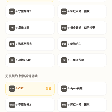
→ 守望先锋2
→ 彩虹六号：围攻
OW2
R6S
→ 堡垒之夜
→ 使命召唤：战争地带
FN
COD
→ 逃离塔科夫
→ 绝地求生
EFT
PUB
→ 战地2042
→ 三角洲行动
BF
DF
无畏契约 转换其他游戏
→ CS2
→ Apex英雄
当前
CS2
APX
→ 守望先锋2
→ 彩虹六号：围攻
OW2
R6S