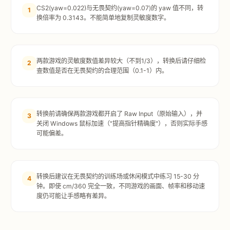
CS2(yaw=0.022)与无畏契约(yaw=0.07)的 yaw 值不同，转
1
换倍率为 0.3143。不能简单地复制灵敏度数字。
两款游戏的灵敏度数值差异较大（不到1/3），转换后请仔细检
2
查数值是否在无畏契约的合理范围（0.1-1）内。
转换前请确保两款游戏都开启了 Raw Input（原始输入），并
3
关闭 Windows 鼠标加速（"提高指针精确度"），否则实际手感
可能偏差。
转换后建议在无畏契约的训练场或休闲模式中练习 15-30 分
4
钟。即使 cm/360 完全一致，不同游戏的画面、帧率和移动速
度仍可能让手感略有差异。